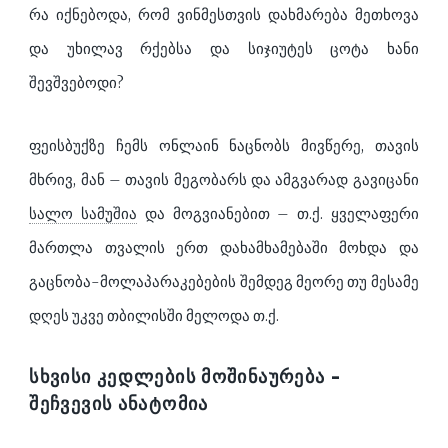
რა იქნებოდა, რომ ვინმესთვის დახმარება მეთხოვა
და უხილავ რქებსა და სიჯიუტეს ცოტა ხანი
შევშვებოდი?
ფეისბუქზე ჩემს ონლაინ ნაცნობს მივწერე, თავის
მხრივ, მან – თავის მეგობარს და ამგვარად გავიცანი
სალო სამუშია
და მოგვიანებით – თ.ქ. ყველაფერი
მართლა თვალის ერთ დახამხამებაში მოხდა და
გაცნობა-მოლაპარაკებების შემდეგ მეორე თუ მესამე
დღეს უკვე თბილისში მელოდა თ.ქ.
ᲡᲮᲕᲘᲡᲘ ᲙᲔᲓᲚᲔᲑᲘᲡ ᲛᲝᲨᲘᲜᲐᲣᲠᲔᲑᲐ –
ᲨᲔᲩᲕᲔᲕᲘᲡ ᲐᲜᲐᲢᲝᲛᲘᲐ