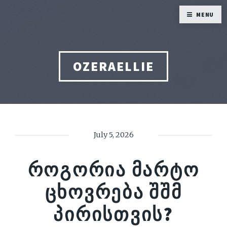
MENU
OZERAELLIE
July 5, 2026
ᲠᲝᲒᲝᲠᲘᲐ ᲛᲐᲠᲢᲝ
ᲪᲮᲝᲕᲠᲔᲑᲐ ᲨᲨᲛ
ᲞᲘᲠᲘᲡᲗᲕᲘᲡ?