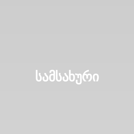
ᲡᲐᲛᲡᲐᲮᲣᲠᲘ