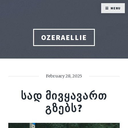
MENU
OZERAELLIE
February 28, 2025
ᲡᲐᲓ ᲛᲘᲕᲧᲐᲕᲐᲠᲗ
ᲒᲖᲔᲑᲡ?